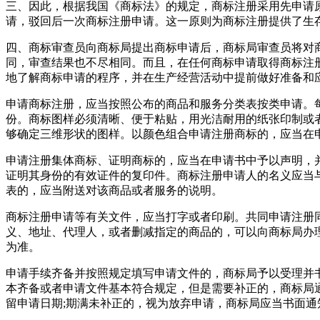
三、因此，根据我国《商标法》的规定，商标注册采用先申请
请，驳回后一次商标注册申请。这一原则为商标注册提供了生
四、商标审查员向商标局提出商标申请后，商标局审查员将对
同，审查结果也不尽相同。而且，在任何商标申请取得商标注
地了解商标申请的程序，并在生产经营活动中提前做好准备和
申请商标注册，应当按照公布的商品和服务分类表按类申请。每
份。商标图样必须清晰、便于粘贴，用光洁耐用的纸张印制或者
够确定三维形状的图样。以颜色组合申请注册商标的，应当在
申请注册集体商标、证明商标的，应当在申请书中予以声明，
证明其身份的有效证件的复印件。商标注册申请人的名义应当
表的，应当附送对该商品或者服务的说明。
商标注册申请等有关文件，应当打字或者印刷。共同申请注册
义、地址、代理人，或者删减指定的商品的，可以向商标局办
为准。
申请手续齐备并按照规定填写申请文件的，商标局予以受理并
本齐备或者申请文件基本符合规定，但是需要补正的，商标局
留申请日期;期满未补正的，视为放弃申请，商标局应当书面通