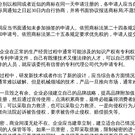
分别以相同或者近似的商标在同一天申请注册的，各申请人应当自
局通知之日起30日内自行协商，并将书面协议报送商标局;不
局应当书面通知未参加抽签的申请人。依照商标法第二十四条规
和申请号。依照商标法第二十五条规定要求优先权的，申请人提交
企业在正常的生产经营过程中通常可能涉及的知识产权有专利权
写专利申请文件，自己有既懂技术又懂法律的人才，可以自己撰
作的人员，就应该委托有信誉的专利代理公司代为申请专利。
营过程中，研发新技术或者作出了新的设计，应当综合各方面情
通常难以破解。但是机械领域的技术，产品一旦推向市场，通常
，一旦毁之有余。企业必须建立自己的品牌战略，提高品牌附加
注册，然后通过宣传使用，点滴积累商誉，最终必能赢得消费者
后，可以采取自力救济，也可以采取公力救济。一是向侵权行为人
者向法院起诉被告侵权，要求被告停止侵权、赔偿损失等。
秘密，商业间谍无处不在。企业应当建章立制，建立适合自己情
同的人保管等等。如果一旦泄密，立即采取措施，限制秘密的进