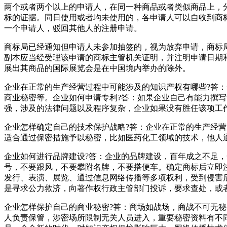
两个或者两个以上的申请人，在同一种商品或者类似商品上，
标的证据。同日使用或者均未使用的，各申请人可以自收到商标
一个申请人，驳回其他人的注册申请。
商标局已经通知但申请人未参加抽签的，视为放弃申请，商标
副本应当经受理该申请的商标主管机关证明，并注明申请日期
展出其商品的国际展览会是在中国境内举办的除外。
企业在正常的生产经营过程中可能涉及的知识产权有哪些?答：
商业秘密等。企业如何申请专利?答：如果企业自己有能力撰
强，涉及的法律问题以及程序复杂，企业如果没有胜任该项工
企业怎样确定自己的技术保护战略?答：企业在正常的生产经
适合通过保密措施予以秘密，比如医药化工领域的技术，他人
企业如何进行品牌建设?答：企业的品牌建设，百年成之不足
号，不要跟风，不要攀附名牌，不要搭便车。确定商标后立即
发行、表演、展览、通过信息网络传播等多项权利，受到侵害
是寻求公力救济，向著作权行政主管部门投诉，要求查处，或
企业怎样保护自己的商业秘密?答：商场如战场，商战不可无
人负责保管，涉密场所限制无关人员进入，重要秘密资料有不